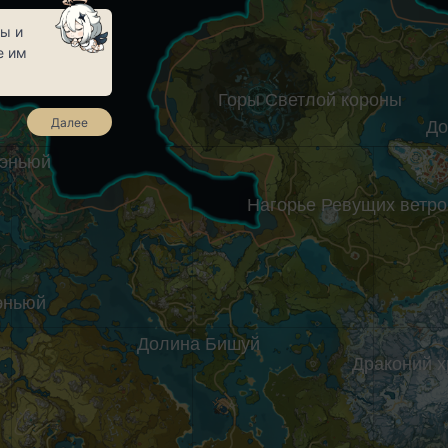
ы и
е им
Горы Светлой короны
Далее
До
Чэньюй
Нагорье Ревущих ветро
эньюй
Долина Бишуй
Драконий х