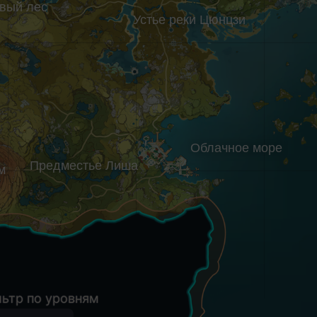
вый лес
Устье реки Цюнцзи
Облачное море
Предместье Лиша
м
ьтр по уровням