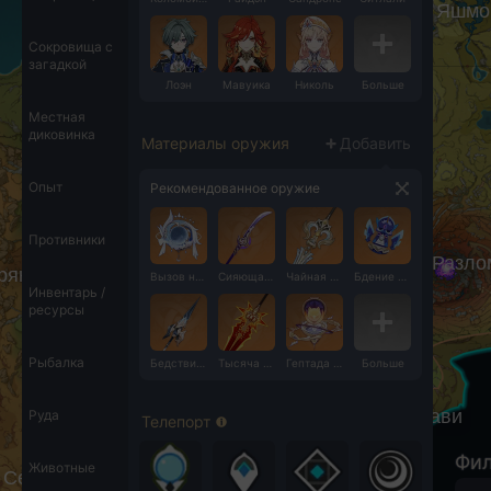
Яшмо
Сокровища с
загадкой
Джунгли локапал
Лоэн
Мавуика
Николь
Больше
Местная
диковинка
Материалы оружия
Добавить
Ванарана
Опыт
Рекомендованное оружие
Лес Авидья
Противники
Разло
Луга Вишудхи
рянный питомник
Вызов ноктюрна
Сияющая жатва
Чайная ложка трансцендентности
Бдение взывающего к звёздам
Инвентарь /
ресурсы
Рыбалка
Бедствие и раскаяние
Тысяча ослепительных солнц
Гептада ангела
Больше
Долина Ардрави
Руда
Телепорт
Земля Ашаван
Фил
Животные
 Сетеха