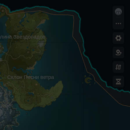
лина Звездопадов
в
Склон Песни ветра
ребет